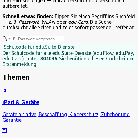
und Hilfestellungen — einfach erklärt und übersichtlich
aufbereitet.
Schnell etwas finden:
Tippen Sie einen Begriff ins Suchfeld
— z. B.
Passwort
,
WLAN
oder
edu.Card
. Die Suche
durchsucht alle Seiten und zeigt sofort passende Treffer an.
🔍
ℹ️
Schulcode für edu.Suite-Dienste
Der Schulcode für alle edu.Suite-Dienste (edu.Flow, edu.Pay,
edu.Card) lautet:
304046
. Sie benötigen diesen Code bei der
Erstanmeldung.
Themen
📱
iPad & Geräte
Geräteinitiative, Beschaffung, Kinderschutz, Zubehör und
Garantie.
📶