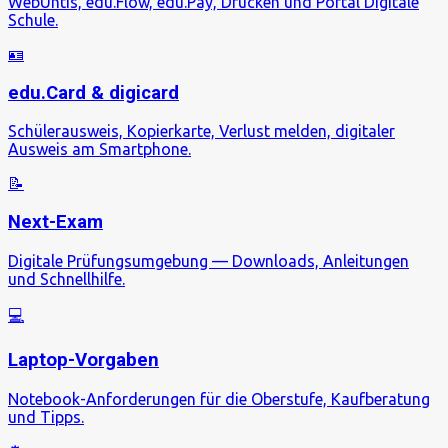
WebUntis, edu.Flow, edu.Pay, Drucken und Portal Digitale
Schule.
🪪
edu.Card & digicard
Schülerausweis, Kopierkarte, Verlust melden, digitaler
Ausweis am Smartphone.
📝
Next-Exam
Digitale Prüfungsumgebung — Downloads, Anleitungen
und Schnellhilfe.
💻
Laptop-Vorgaben
Notebook-Anforderungen für die Oberstufe, Kaufberatung
und Tipps.