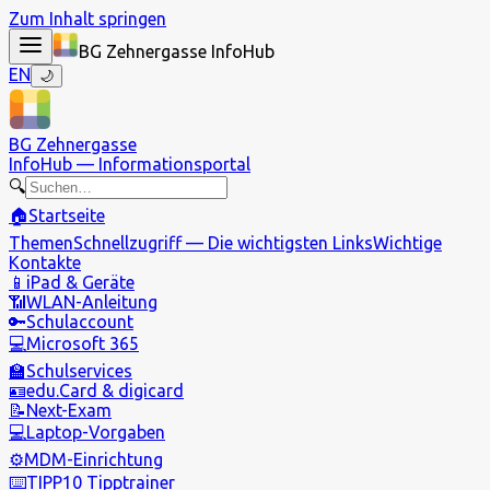
Zum Inhalt springen
BG Zehnergasse InfoHub
EN
🌙
BG Zehnergasse
InfoHub —
Informationsportal
🔍
🏠
Startseite
Themen
Schnellzugriff — Die wichtigsten Links
Wichtige
Kontakte
📱
iPad & Geräte
📶
WLAN-Anleitung
🔑
Schulaccount
💻
Microsoft 365
🏫
Schulservices
🪪
edu.Card & digicard
📝
Next-Exam
💻
Laptop-Vorgaben
⚙️
MDM-Einrichtung
⌨️
TIPP10 Tipptrainer