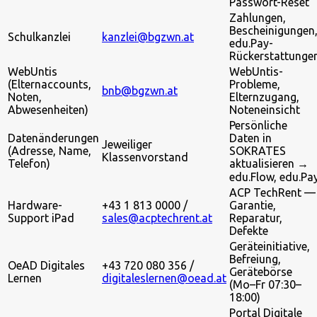
Passwort-Reset
Zahlungen,
Bescheinigungen
Schulkanzlei
kanzlei@bgzwn.at
edu.Pay-
Rückerstattunge
WebUntis
WebUntis-
(Elternaccounts,
Probleme,
bnb@bgzwn.at
Noten,
Elternzugang,
Abwesenheiten)
Noteneinsicht
Persönliche
Datenänderungen
Daten in
Jeweiliger
(Adresse, Name,
SOKRATES
Klassenvorstand
Telefon)
aktualisieren →
edu.Flow, edu.Pa
ACP TechRent —
Hardware-
+43 1 813 0000 /
Garantie,
Support iPad
sales@acptechrent.at
Reparatur,
Defekte
Geräteinitiative,
Befreiung,
OeAD Digitales
+43 720 080 356 /
Gerätebörse
Lernen
digitaleslernen@oead.at
(Mo–Fr 07:30–
18:00)
Portal Digitale