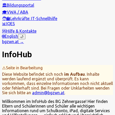
🏛️
Bildungsportal
🎓
VWA / ABA
🧑‍🏫
Lehrkräfte: IT-Schnellhilfe
📊
IQES
🆘
Hilfe & Kontakte
🌐
English
🌙
bgzwn.at →
InfoHub
⚠️
Seite in Bearbeitung
Diese Website befindet sich noch
im Aufbau
. Inhalte
werden laufend ergänzt und überprüft. Es kann
vorkommen, dass einzelne Informationen noch nicht aktuell
oder fehlerhaft sind. Bei Fragen oder Unklarheiten wenden
Sie sich bitte an
admin@bgzwn.at
.
Willkommen im InfoHub des BG Zehnergasse! Hier finden
Eltern und Schülerinnen und Schüler alle wichtigen
Informationen rund um Schulkonto, iPad, digitale Services