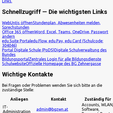
Links.
Schnellzugriff — Die wichtigsten Links
WebUntis öffnen
Stundenplan, Abwesenheiten melden,
Sprechstunden
Office 365 öffnen
Word, Excel, Teams, OneDrive, Passwort
ändern
edu.Suite Portal
edu.Flow, edu.Pay, edu.Card (Schulcode:
304046)
Portal Digitale Schule (PoDS)
Digitale Schulverwaltung des
Bundes
Bildungsportal
Zentrales Login für alle Bildungsdienste
Schulwebsite
Offizielle Homepage des BG Zehnergasse
Wichtige Kontakte
Bei Fragen oder Problemen wenden Sie sich bitte an die
zuständige Stelle:
Anliegen
Kontakt
Zuständig für
Accounts, WLAN
IT-
admin@bgzwn.at
Software,
Administration